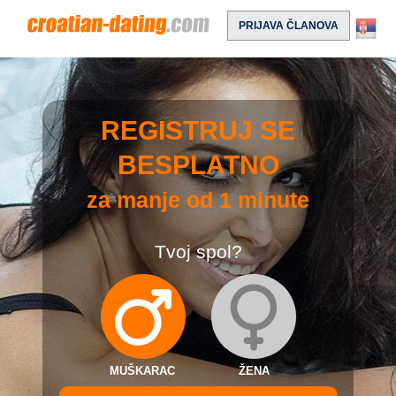
PRIJAVA ČLANOVA
REGISTRUJ SE
BESPLATNO
za manje od 1 minute
Tvoj spol?
MUŠKARAC
ŽENA