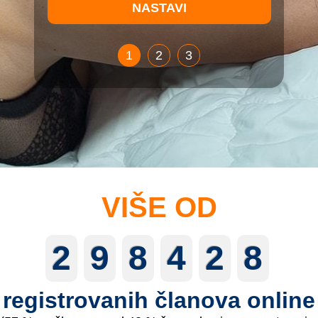
1
2
3
VIŠE OD
2
9
8
4
2
8
registrovanih članova online