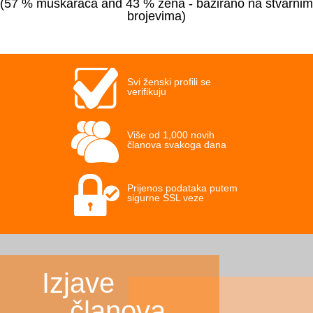
(57 % muškaraca and 43 % žena - bazirano na stvarnim
brojevima)
Svi ženski profili se
verifikuju
Više od 1,000 novih
članova svakoga dana
Prijenos podataka putem
sigurne SSL veze
Izjave
članova