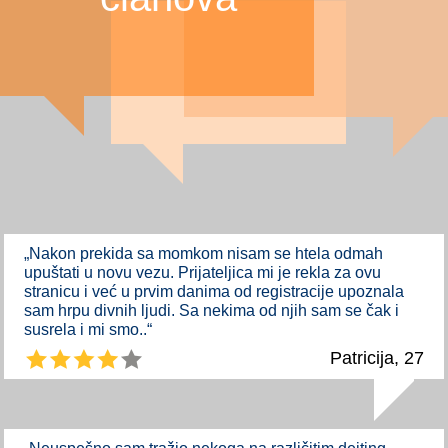
„Nakon prekida sa momkom nisam se htela odmah
upuštati u novu vezu. Prijateljica mi je rekla za ovu
stranicu i već u prvim danima od registracije upoznala
sam hrpu divnih ljudi. Sa nekima od njih sam se čak i
susrela i mi smo..“
Patricija, 27