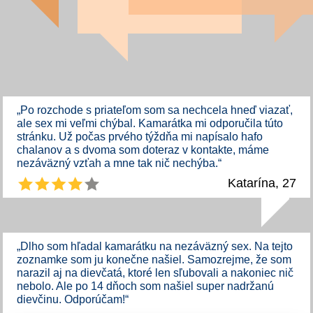
„Po rozchode s priateľom som sa nechcela hneď viazať,
ale sex mi veľmi chýbal. Kamarátka mi odporučila túto
stránku. Už počas prvého týždňa mi napísalo hafo
chalanov a s dvoma som doteraz v kontakte, máme
nezáväzný vzťah a mne tak nič nechýba.“
Katarína, 27
„Dlho som hľadal kamarátku na nezáväzný sex. Na tejto
zoznamke som ju konečne našiel. Samozrejme, že som
narazil aj na dievčatá, ktoré len sľubovali a nakoniec nič
nebolo. Ale po 14 dňoch som našiel super nadržanú
dievčinu. Odporúčam!“