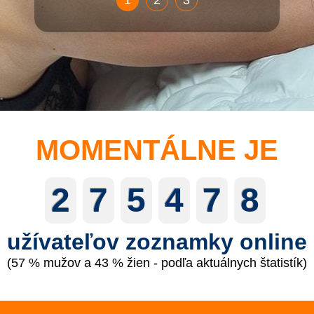
1
2
3
MOMENTÁLNE JE
2
7
5
4
7
8
užívateľov zoznamky online
(57 % mužov a 43 % žien - podľa aktuálnych štatistík)