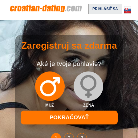
PRIHLÁSIŤ SA
Zaregistruj sa zdarma
Aké je tvoje pohlavie?
MUŽ
ŽENA