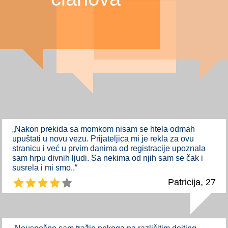
„Nakon prekida sa momkom nisam se htela odmah
upuštati u novu vezu. Prijateljica mi je rekla za ovu
stranicu i već u prvim danima od registracije upoznala
sam hrpu divnih ljudi. Sa nekima od njih sam se čak i
susrela i mi smo..“
Patricija, 27