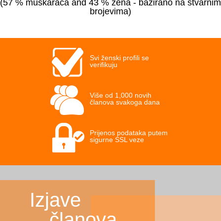
(57 % muškaraca and 43 % žena - bazirano na stvarnim
brojevima)
Svi ženski profili se
verifikuju
Više od 1,000 novih
članova svakoga dana
Prijenos podataka putem
sigurne SSL veze
Izjave
članova