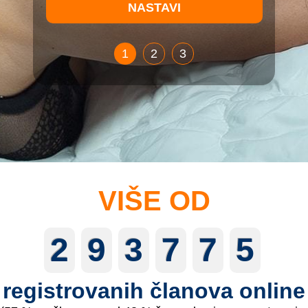
1
2
3
VIŠE OD
2
9
3
7
7
5
registrovanih članova online