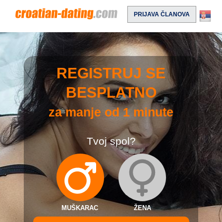
PRIJAVA ČLANOVA
REGISTRUJ SE
BESPLATNO
za manje od 1 minute
Tvoj spol?
MUŠKARAC
ŽENA