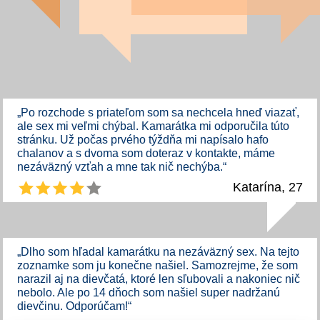
„Po rozchode s priateľom som sa nechcela hneď viazať,
ale sex mi veľmi chýbal. Kamarátka mi odporučila túto
stránku. Už počas prvého týždňa mi napísalo hafo
chalanov a s dvoma som doteraz v kontakte, máme
nezáväzný vzťah a mne tak nič nechýba.“
Katarína, 27
„Dlho som hľadal kamarátku na nezáväzný sex. Na tejto
zoznamke som ju konečne našiel. Samozrejme, že som
narazil aj na dievčatá, ktoré len sľubovali a nakoniec nič
nebolo. Ale po 14 dňoch som našiel super nadržanú
dievčinu. Odporúčam!“