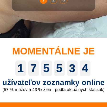
1
2
3
MOMENTÁLNE JE
1
7
5
5
3
4
užívateľov zoznamky online
(57 % mužov a 43 % žien - podľa aktuálnych štatistík)