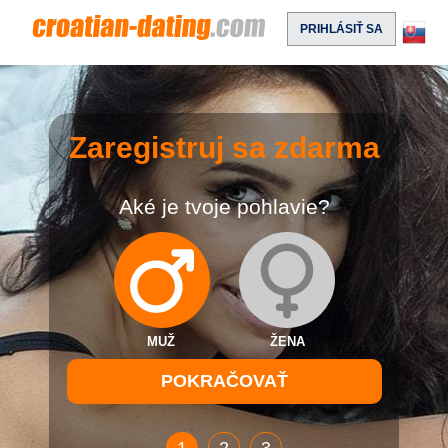
PRIHLÁSIŤ SA
Zaregistruj sa zdarma
Aké je tvoje pohlavie?
MUŽ
ŽENA